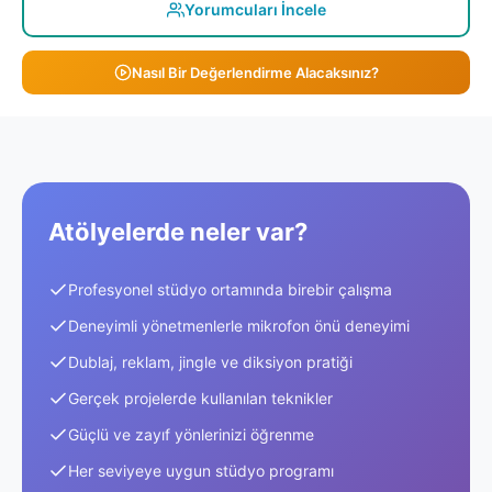
Yorumcuları İncele
Nasıl Bir Değerlendirme Alacaksınız?
Atölyelerde neler var?
Profesyonel stüdyo ortamında birebir çalışma
Deneyimli yönetmenlerle mikrofon önü deneyimi
Dublaj, reklam, jingle ve diksiyon pratiği
Gerçek projelerde kullanılan teknikler
Güçlü ve zayıf yönlerinizi öğrenme
Her seviyeye uygun stüdyo programı