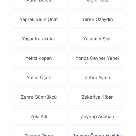
Yaprak Selin Onat
Yaren Özaydın
Yaşar Karakulak
Yasemin Şişli
Yekta Kopan
Yonca Cevher Yenel
Yusuf Üşek
Zehra Aydın
Zehra Gümrükçü
Zekeriya Kibar
Zeki Atlı
Zeynep Acehan
Zeynep Önen
Zeynep Özden Ayyıldız