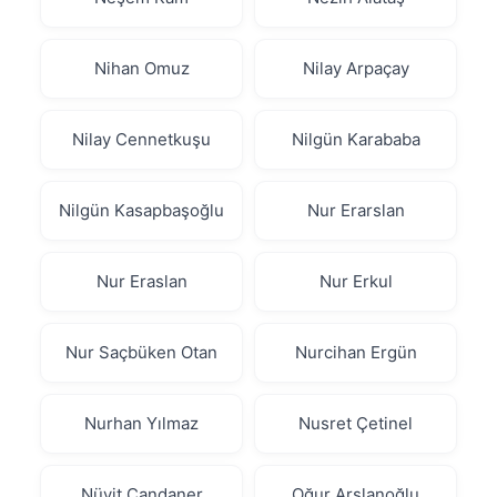
Nihan Omuz
Nilay Arpaçay
Nilay Cennetkuşu
Nilgün Karababa
Nilgün Kasapbaşoğlu
Nur Erarslan
Nur Eraslan
Nur Erkul
Nur Saçbüken Otan
Nurcihan Ergün
Nurhan Yılmaz
Nusret Çetinel
Nüvit Candaner
Oğur Arslanoğlu