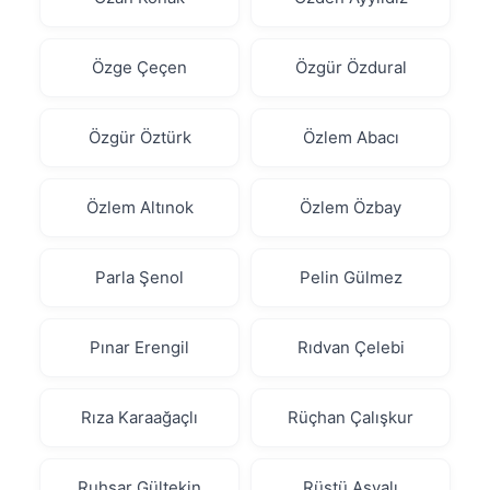
Özge Çeçen
Özgür Özdural
Özgür Öztürk
Özlem Abacı
Özlem Altınok
Özlem Özbay
Parla Şenol
Pelin Gülmez
Pınar Erengil
Rıdvan Çelebi
Rıza Karaağaçlı
Rüçhan Çalışkur
Ruhsar Gültekin
Rüştü Asyalı