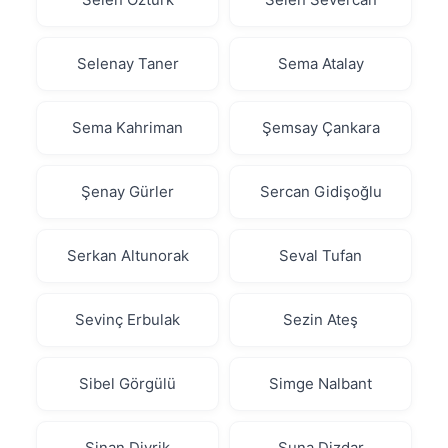
Selenay Taner
Sema Atalay
Sema Kahriman
Şemsay Çankara
Şenay Gürler
Sercan Gidişoğlu
Serkan Altunorak
Seval Tufan
Sevinç Erbulak
Sezin Ateş
Sibel Görgülü
Simge Nalbant
Sinan Divrik
Suna Dizdar