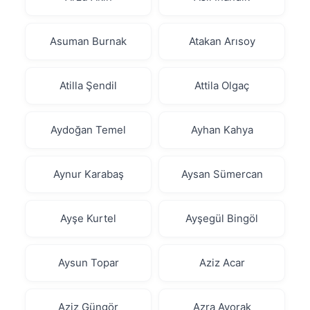
Asuman Burnak
Atakan Arısoy
Atilla Şendil
Attila Olgaç
Aydoğan Temel
Ayhan Kahya
Aynur Karabaş
Aysan Sümercan
Ayşe Kurtel
Ayşegül Bingöl
Aysun Topar
Aziz Acar
Aziz Güngör
Azra Ayorak