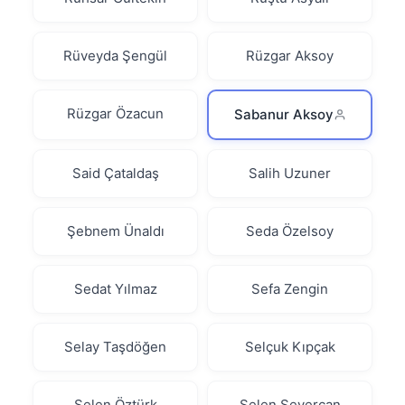
Rüveyda Şengül
Rüzgar Aksoy
Rüzgar Özacun
Sabanur Aksoy
Said Çataldaş
Salih Uzuner
Şebnem Ünaldı
Seda Özelsoy
Sedat Yılmaz
Sefa Zengin
Selay Taşdöğen
Selçuk Kıpçak
Selen Öztürk
Selen Severcan