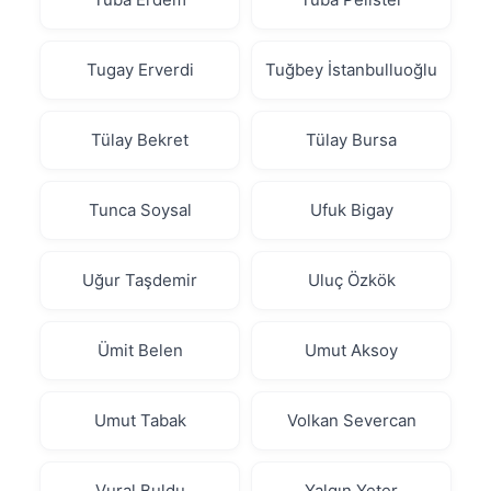
Tugay Erverdi
Tuğbey İstanbulluoğlu
Tülay Bekret
Tülay Bursa
Tunca Soysal
Ufuk Bigay
Uğur Taşdemir
Uluç Özkök
Ümit Belen
Umut Aksoy
Umut Tabak
Volkan Severcan
Vural Buldu
Yalgın Yeter