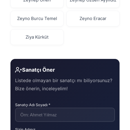
Zeyno Burcu Temel
Zeyno Eracar
Ziya Kürküt
Sanatçı Öner
Listede olmayan bir sanatçı mı biliyorsunuz?
Bize önerin, inceleyelim!
Sanatçı Adı Soyadı *
Sizin Adınız