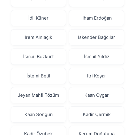
İdil Küner
İlham Erdoğan
İrem Alnıaçık
İskender Bağcılar
İsmail Bozkurt
İsmail Yıldız
İstemi Betil
Itri Koşar
Jeyan Mahfi Tözüm
Kaan Oygar
Kaan Songün
Kadir Çermik
Kadir Özübek
Kerem Doğutuna