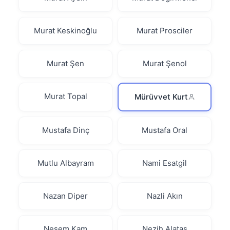
Murat Keskinoğlu
Murat Prosciler
Murat Şen
Murat Şenol
Murat Topal
Mürüvvet Kurt
Mustafa Dinç
Mustafa Oral
Mutlu Albayram
Nami Esatgil
Nazan Diper
Nazli Akın
Neşem Kam
Nezih Alataş