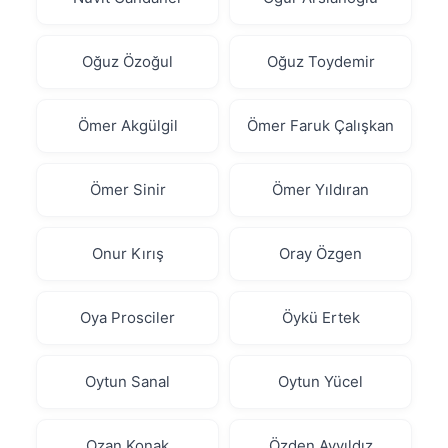
Oğuz Özoğul
Oğuz Toydemir
Ömer Akgülgil
Ömer Faruk Çalışkan
Ömer Sinir
Ömer Yıldıran
Onur Kırış
Oray Özgen
Oya Prosciler
Öykü Ertek
Oytun Sanal
Oytun Yücel
Ozan Konak
Özden Ayyıldız