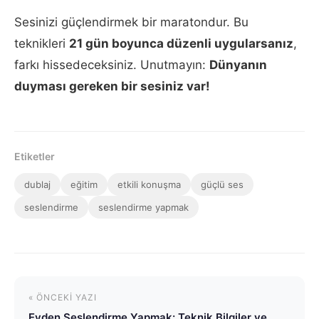
Sesinizi güçlendirmek bir maratondur. Bu
teknikleri
21 gün boyunca düzenli uygularsanız
,
farkı hissedeceksiniz. Unutmayın:
Dünyanın
duyması gereken bir sesiniz var!
Etiketler
dublaj
eğitim
etkili konuşma
güçlü ses
seslendirme
seslendirme yapmak
« ÖNCEKI YAZI
Evden Seslendirme Yapmak: Teknik Bilgiler ve