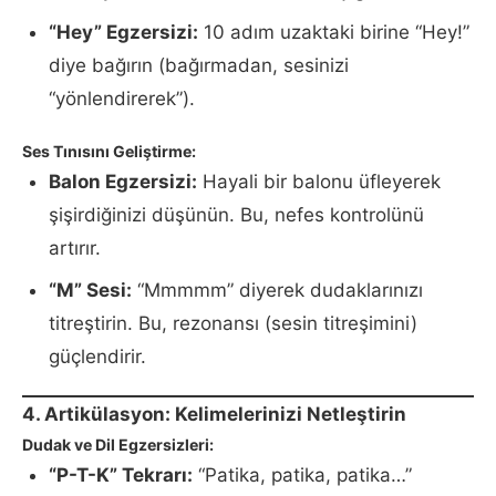
“Hey” Egzersizi:
10 adım uzaktaki birine “Hey!”
diye bağırın (bağırmadan, sesinizi
“yönlendirerek”).
Ses Tınısını Geliştirme:
Balon Egzersizi:
Hayali bir balonu üfleyerek
şişirdiğinizi düşünün. Bu, nefes kontrolünü
artırır.
“M” Sesi:
“Mmmmm” diyerek dudaklarınızı
titreştirin. Bu, rezonansı (sesin titreşimini)
güçlendirir.
4. Artikülasyon: Kelimelerinizi Netleştirin
Dudak ve Dil Egzersizleri:
“P-T-K” Tekrarı:
“Patika, patika, patika…”