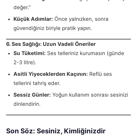
değer.”
Küçük Adımlar:
Önce yalnızken, sonra
güvendiğiniz biriyle pratik yapın.
6. Ses Sağlığı: Uzun Vadeli Öneriler
Su Tüketimi:
Ses telleriniz kurumasın (günde
2-3 litre).
Asitli Yiyeceklerden Kaçının:
Reflü ses
tellerini tahriş eder.
Sessiz Günler:
Yoğun kullanım sonrası sesinizi
dinlendirin.
Son Söz: Sesiniz, Kimliğinizdir