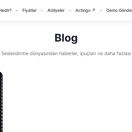
·
·
·
·
Nedir?
Fiyatlar
Atölyeler
Actingo ↗
Demo Gönde
Blog
Seslendirme dünyasından haberler, ipuçları ve daha fazlası