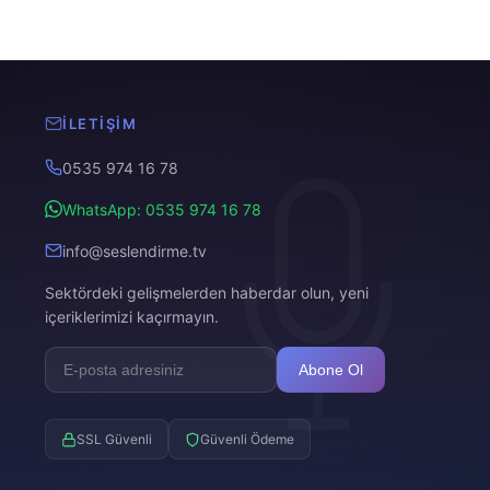
İLETIŞIM
0535 974 16 78
WhatsApp: 0535 974 16 78
info@seslendirme.tv
Sektördeki gelişmelerden haberdar olun, yeni
içeriklerimizi kaçırmayın.
Abone Ol
SSL Güvenli
Güvenli Ödeme