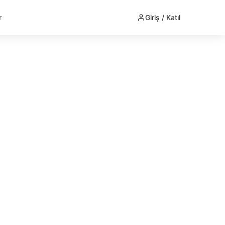
r
Giriş / Katıl