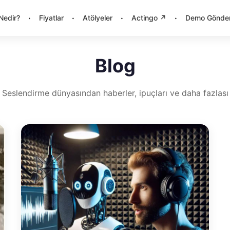
·
·
·
·
Nedir?
Fiyatlar
Atölyeler
Actingo ↗
Demo Gönde
Blog
Seslendirme dünyasından haberler, ipuçları ve daha fazlası