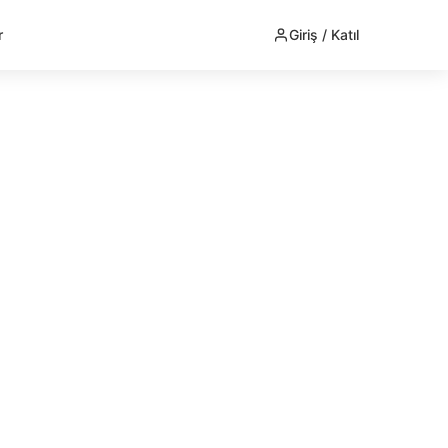
r
Giriş / Katıl