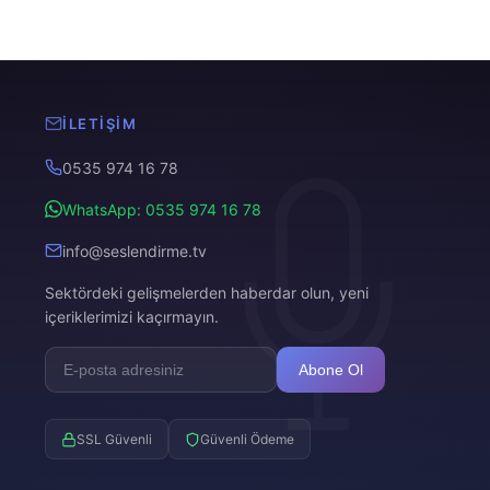
İLETIŞIM
0535 974 16 78
WhatsApp: 0535 974 16 78
info@seslendirme.tv
Sektördeki gelişmelerden haberdar olun, yeni
içeriklerimizi kaçırmayın.
Abone Ol
SSL Güvenli
Güvenli Ödeme