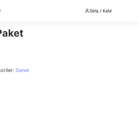
r
Giriş / Katıl
 Paket
oriler:
Genel