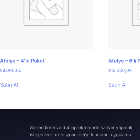
Atölye – 4’lü Paket
Atölye – 6’lı
₺
8.000,00
₺
12.000,00
Satın Al
Satın Al
Seslendirme ve dublaj sektöründe kariyer yapmak
isteyenlere profesyonel değerlendirme, uygulama