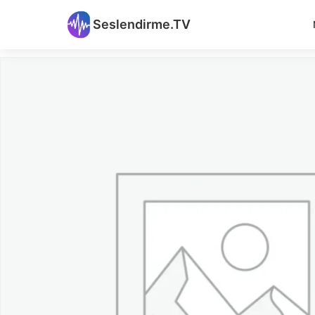
Seslendirme.TV
Ana Sayfa
/
Genel
/ Atöyle – 2’li Paket