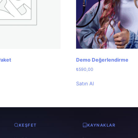
 Paket
Demo Değerlendirme
₺
590,00
Satın Al
KEŞFET
KAYNAKLAR