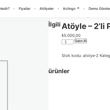
·
·
·
·
Nedir?
Fiyatlar
Atölyeler
Actingo ↗
Demo Gönde
İlgili
Atöyle – 2’li
₺
5.000,00
Atöyle
Satın Al
-
2'li
Stok kodu:
atolye-2
Kateg
Paket
adet
ürünler