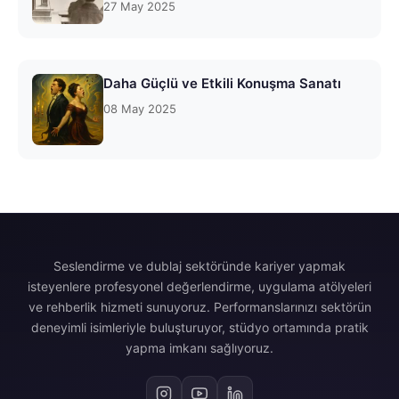
27 May 2025
Daha Güçlü ve Etkili Konuşma Sanatı
08 May 2025
Seslendirme ve dublaj sektöründe kariyer yapmak
isteyenlere profesyonel değerlendirme, uygulama atölyeleri
ve rehberlik hizmeti sunuyoruz. Performanslarınızı sektörün
deneyimli isimleriyle buluşturuyor, stüdyo ortamında pratik
yapma imkanı sağlıyoruz.