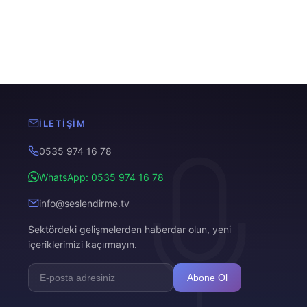
İLETIŞIM
0535 974 16 78
WhatsApp: 0535 974 16 78
info@seslendirme.tv
Sektördeki gelişmelerden haberdar olun, yeni
içeriklerimizi kaçırmayın.
Abone Ol