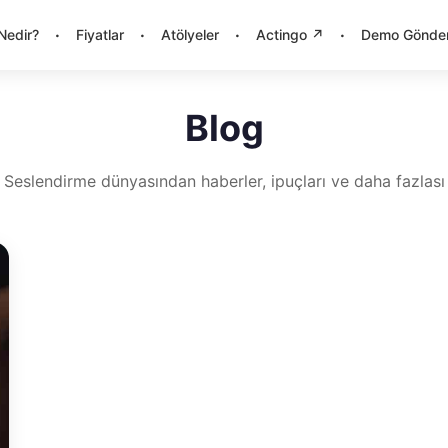
·
·
·
·
Nedir?
Fiyatlar
Atölyeler
Actingo ↗
Demo Gönde
Blog
Seslendirme dünyasından haberler, ipuçları ve daha fazlası