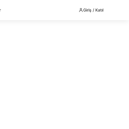
r
Giriş / Katıl