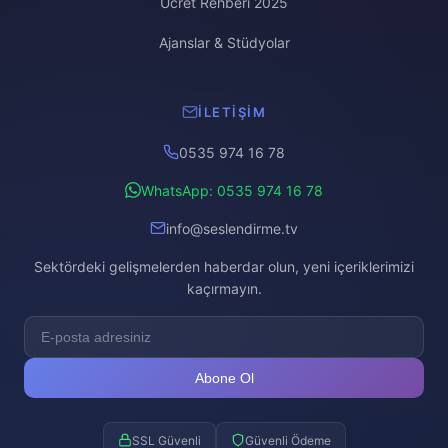
Ücret Rehberi 2025
Ajanslar & Stüdyolar
İLETIŞIM
0535 974 16 78
WhatsApp: 0535 974 16 78
info@seslendirme.tv
Sektördeki gelişmelerden haberdar olun, yeni içeriklerimizi
kaçırmayın.
Abone Ol
SSL Güvenli
Güvenli Ödeme