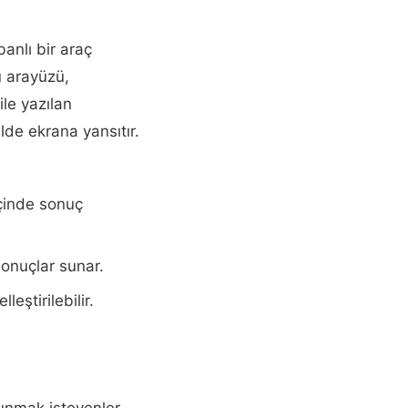
anlı bir araç
u arayüzü,
le yazılan
lde ekrana yansıtır.
çinde sonuç
sonuçlar sunar.
eştirilebilir.
sunmak isteyenler.