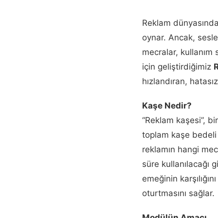
Reklam dünyasında s
oynar. Ancak, sesl
mecralar, kullanım 
için geliştirdiğimiz
hızlandıran, hatası
Kaşe Nedir?
“Reklam kaşesi”, bir
toplam kaşe bedeli 
reklamın hangi mecr
süre kullanılacağı 
emeğinin karşılığın
oturtmasını sağlar.
Modülün Amacı