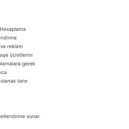
 Hesaplama
endirme
n ve reklam
kaşe ücretlerini
lamalara gerek
ıca
olanak tanır.
retlendirme sunar.