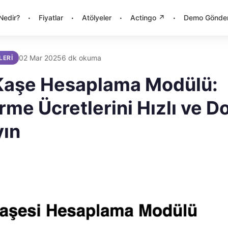
·
·
·
·
Nedir?
Fiyatlar
Atölyeler
Actingo ↗
Demo Gönde
02 Mar 2025
6 dk okuma
LERI
Kaşe Hesaplama Modülü:
rme Ücretlerini Hızlı ve D
yın