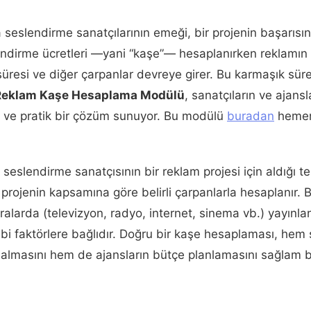
eslendirme sanatçılarının emeği, bir projenin başarısında
endirme ücretleri —yani “kaşe”— hesaplanırken reklamın 
süresi ve diğer çarpanlar devreye girer. Bu karmaşık süre
Reklam Kaşe Hesaplama Modülü
, sanatçıların ve ajansla
z ve pratik bir çözüm sunuyor. Bu modülü
buradan
hemen 
 seslendirme sanatçısının bir reklam projesi için aldığı te
projenin kapsamına göre belirli çarpanlarla hesaplanır. B
alarda (televizyon, radyo, internet, sinema vb.) yayınl
gibi faktörlere bağlıdır. Doğru bir kaşe hesaplaması, hem
ı almasını hem de ajansların bütçe planlamasını sağlam 