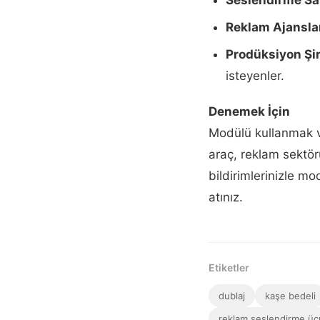
Reklam Ajanslar
Prodüksiyon Şir
isteyenler.
Denemek İçin
Modülü kullanmak ve
araç, reklam sektö
bildirimlerinizle mo
atınız.
Etiketler
dublaj
kaşe bedeli
reklam seslendirme ücr