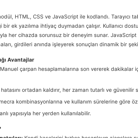
modül, HTML, CSS ve JavaScript ile kodlandı. Tarayıcı tab
i bir ek yazılıma ihtiyaç duymadan çalışır. Kullanıcı dost
yla her cihazda sorunsuz bir deneyim sunar. JavaScript i
arı, girdileri anında işleyerek sonuçları dinamik bir şeki
ığı Avantajlar
Manuel çarpan hesaplamalarına son vererek dakikalar i
hatasını ortadan kaldırır, her zaman tutarlı ve güvenilir 
mecra kombinasyonlarına ve kullanım sürelerine göre özell
lı yapısıyla her yerden kullanılabilir.
?
atçıları:
Kendi kaşelerini hızlıca hesaplayıp ajanslara 