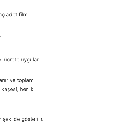
aç adet film
.
l ücrete uygular.
lanır ve toplam
kaşesi, her iki
 şekilde gösterilir.