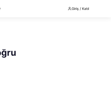
r
Giriş / Katıl
oğru